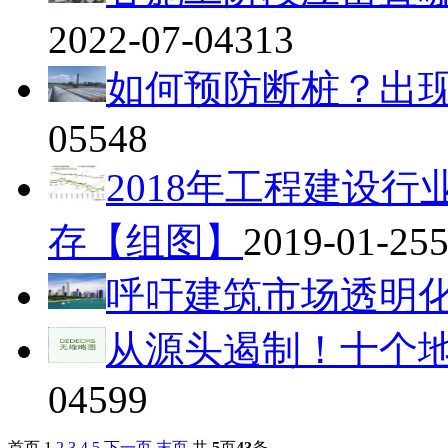
2022-07-04
313
如何预防断桩？出
05
548
2018年工程建设
存【组图】
2019-01-25
呼吁建筑市场透明
从源头遏制！十个
04
599
首页
1
2
3
4
5
下一页
末页
共
5
页
43
条