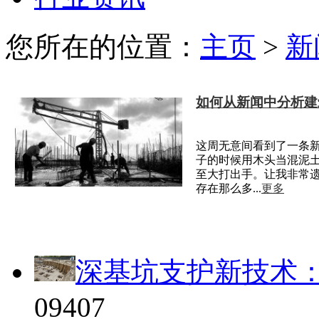
您所在的位置：
主页
>
新
如何从新闻中分析建
这周无意间看到了一条
子的时候用木头当混泥
至大打出手。让我非常
存在那么多...
更多
深基坑支护新技术
09
407